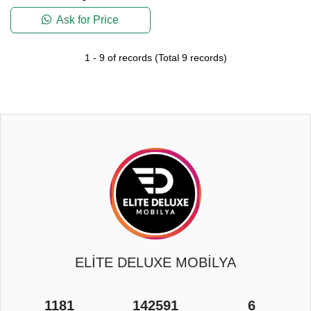
Ask for Price
1
-
9
of records
(Total
9
records)
ELİTE DELUXE MOBİLYA
1181
142591
6