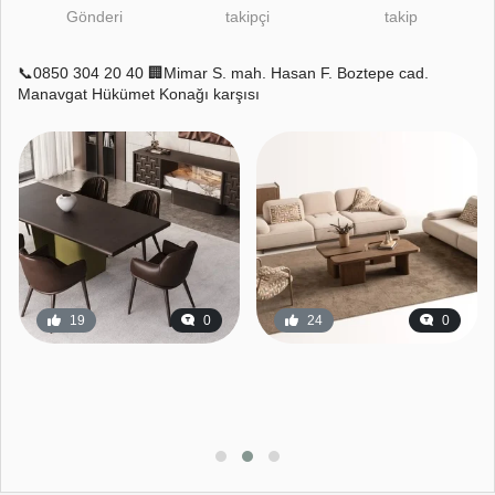
Gönderi
takipçi
takip
📞0850 304 20 40 🏢Mimar S. mah. Hasan F. Boztepe cad.
Manavgat Hükümet Konağı karşısı
19
0
24
0